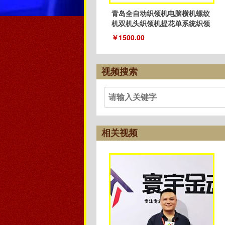
青岛全自动织领机电脑横机螺纹
机双机头织领机提花单系统织领
机
￥1500.00
视频搜索
相关视频