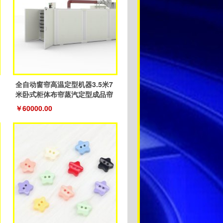
全自动窗帘高温定型机器3.5米7
米卧式柜体布帘蒸汽定型成品帘
￥60000.00