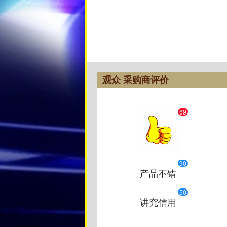
观众 采购商评价
69
90
产品不错
50
讲究信用