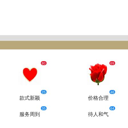
80
69
25
46
款式新颖
价格合理
35
64
服务周到
待人和气