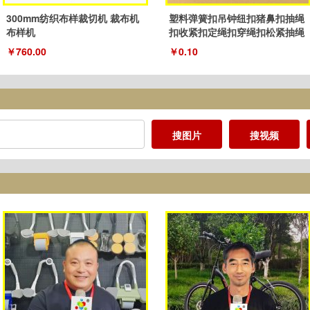
300mm纺织布样裁切机 裁布机
塑料弹簧扣吊钟纽扣猪鼻扣抽绳
布样机
扣收紧扣定绳扣穿绳扣松紧抽绳
扣子
￥760.00
￥0.10
搜图片
搜视频