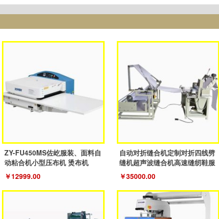
ZY-FU450MS佐屹服装、面料自
自动对折缝合机定制对折四线劈
动粘合机小型压布机 烫布机
缝机超声波缝合机高速缝纫鞋服
机
￥12999.00
￥35000.00