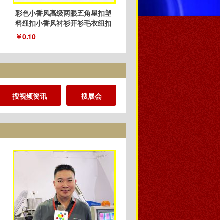
彩色小香风高级两眼五角星扣塑
料纽扣小香风衬衫开衫毛衣纽扣
厂家
￥0.10
搜视频资讯
搜展会