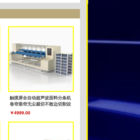
触摸屏全自动超声波面料分条机
卷帘垂帘无尘裁切不散边切割设
备
￥4999.00