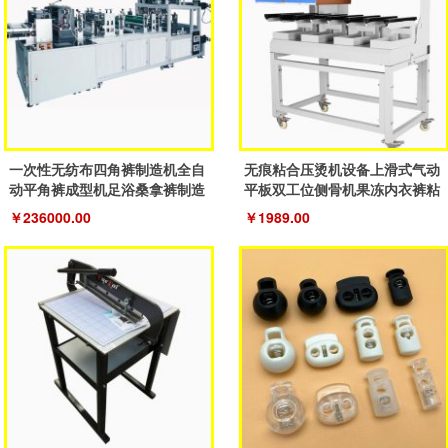
一次性无纺布四角裤制造机全自
无痕粘合压烫机设备上滑式气动
动平角裤成型机足浴桑拿裤制造
平板双工位侧骨机果冻内衣裤粘
机器
合机
￥236000.00
￥1989.00