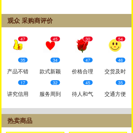
观众 采购商评价
47
45
30
54
35
34
47
46
产品不错
款式新颖
价格合理
交货及时
17
32
45
35
讲究信用
服务周到
待人和气
交通方便
热卖商品