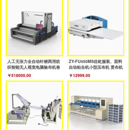
人工无张力全自动针梭两用纺
ZY-FU450MS佐屹服装、面料
织智能无人视觉电脑验布机卷
自动粘合机小型压布机 烫布机
布机
￥518000.00
￥12999.00