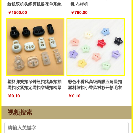
纹机双机头织领机提花单系统
机 布样机
织领机
￥1500.00
￥760.00
塑料弹簧扣吊钟纽扣猪鼻扣抽
彩色小香风高级两眼五角星扣
绳扣收紧扣定绳扣穿绳扣松紧
塑料纽扣小香风衬衫开衫毛衣
抽绳扣子
纽扣厂家
￥0.10
￥0.10
视频搜索