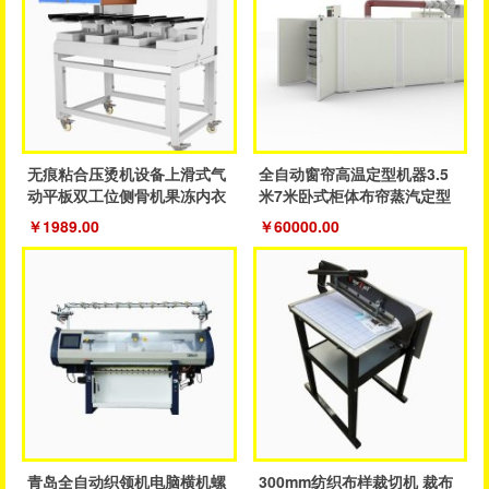
无痕粘合压烫机设备上滑式气
全自动窗帘高温定型机器3.5
动平板双工位侧骨机果冻内衣
米7米卧式柜体布帘蒸汽定型
裤粘合机
成品帘
￥1989.00
￥60000.00
青岛全自动织领机电脑横机螺
300mm纺织布样裁切机 裁布