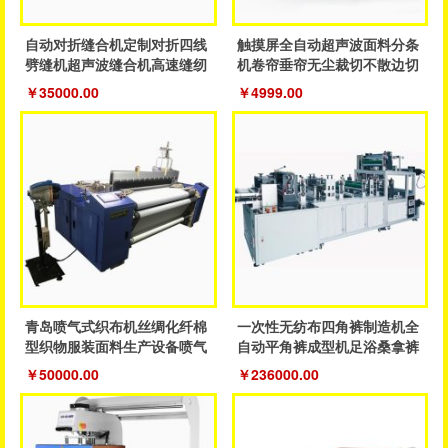
自动对折缝合机定制对折四线
触摸屏全自动超声波面料分条
劈缝机超声波缝合机高速缝纫
机卷帘垂帘无尘裁切不散边切
鞋服机
割设备
￥35000.00
￥4999.00
青岛喷气式织布机丝绸化纤棉
一次性无纺布四角裤制造机全
型织物服装面料生产设备喷气
自动平角裤成型机足浴桑拿裤
织机
制造机器
￥50000.00
￥236000.00