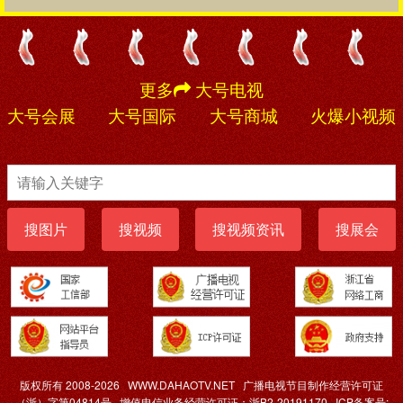
更多
大号电视
大号会展
大号国际
大号商城
火爆小视频
搜图片
搜视频
搜视频资讯
搜展会
版权所有 2008-2026
WWW.DAHAOTV.NET
广播电视节目制作经营许可证
（浙）字第04814号
增值电信业务经营许可证：浙B2-20191170
ICP备案号: