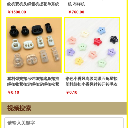
纹机双机头织领机提花单系统
机 布样机
织领机
￥1500.00
￥760.00
塑料弹簧扣吊钟纽扣猪鼻扣抽
彩色小香风高级两眼五角星扣
绳扣收紧扣定绳扣穿绳扣松紧
塑料纽扣小香风衬衫开衫毛衣
抽绳扣子
纽扣厂家
￥0.10
￥0.10
视频搜索