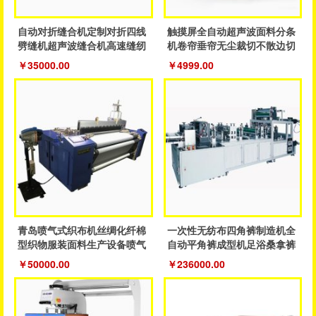
自动对折缝合机定制对折四线
触摸屏全自动超声波面料分条
劈缝机超声波缝合机高速缝纫
机卷帘垂帘无尘裁切不散边切
鞋服机
割设备
￥35000.00
￥4999.00
青岛喷气式织布机丝绸化纤棉
一次性无纺布四角裤制造机全
型织物服装面料生产设备喷气
自动平角裤成型机足浴桑拿裤
织机
制造机器
￥50000.00
￥236000.00