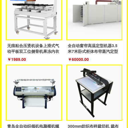
无痕粘合压烫机设备上滑式气
全自动窗帘高温定型机器3.5
动平板双工位侧骨机果冻内衣
米7米卧式柜体布帘蒸汽定型
裤粘合机
成品帘
￥1989.00
￥60000.00
青岛全自动织领机电脑横机螺
300mm纺织布样裁切机 裁布