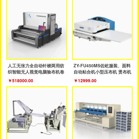
人工无张力全自动针梭两用纺
ZY-FU450MS佐屹服装、面料
织智能无人视觉电脑验布机卷
自动粘合机小型压布机 烫布机
布机
￥518000.00
￥12999.00