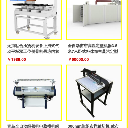
无痕粘合压烫机设备上滑式气
全自动窗帘高温定型机器3.5
动平板双工位侧骨机果冻内衣
米7米卧式柜体布帘蒸汽定型
裤粘合机
成品帘
￥1989.00
￥60000.00
青岛全自动织领机电脑横机螺
300mm纺织布样裁切机 裁布