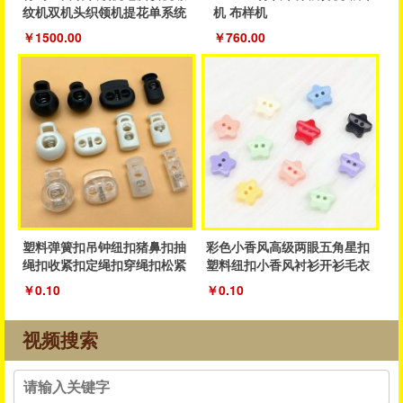
纹机双机头织领机提花单系统
机 布样机
织领机
￥1500.00
￥760.00
塑料弹簧扣吊钟纽扣猪鼻扣抽
彩色小香风高级两眼五角星扣
绳扣收紧扣定绳扣穿绳扣松紧
塑料纽扣小香风衬衫开衫毛衣
抽绳扣子
纽扣厂家
￥0.10
￥0.10
视频搜索