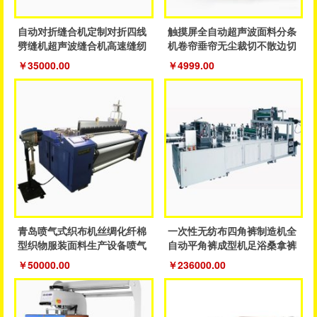
自动对折缝合机定制对折四线
触摸屏全自动超声波面料分条
劈缝机超声波缝合机高速缝纫
机卷帘垂帘无尘裁切不散边切
鞋服机
割设备
￥35000.00
￥4999.00
青岛喷气式织布机丝绸化纤棉
一次性无纺布四角裤制造机全
型织物服装面料生产设备喷气
自动平角裤成型机足浴桑拿裤
织机
制造机器
￥50000.00
￥236000.00