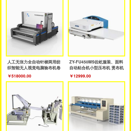
人工无张力全自动针梭两用纺
ZY-FU450MS佐屹服装、面料
织智能无人视觉电脑验布机卷
自动粘合机小型压布机 烫布机
布机
￥518000.00
￥12999.00