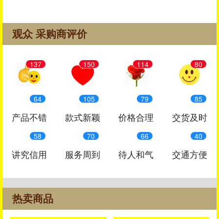
观众 采购商评价
137
150
114
80
64
105
79
85
产品不错
款式新颖
价格合理
交货及时
58
70
66
40
讲究信用
服务周到
待人和气
交通方便
热卖商品