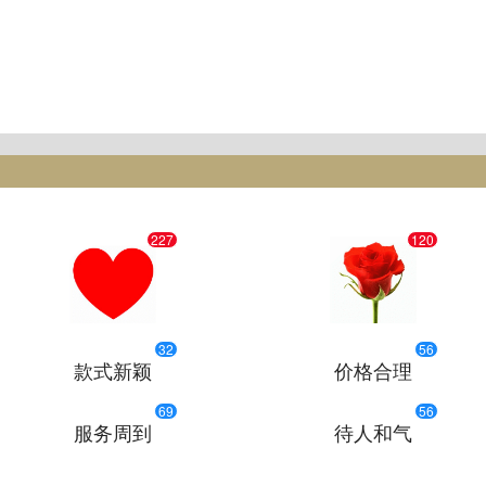
227
120
32
56
款式新颖
价格合理
69
56
服务周到
待人和气