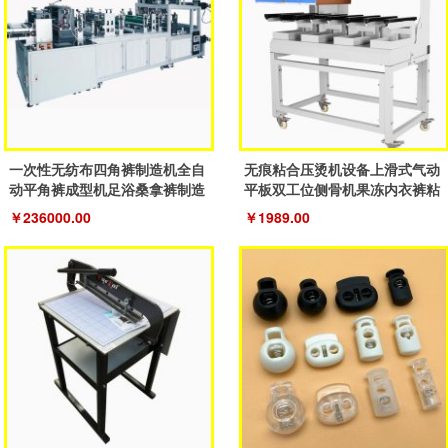
一次性无纺布四角裤制造机全自
无痕粘合压烫机设备上滑式气动
动平角裤成型机足浴桑拿裤制造
平板双工位侧骨机果冻内衣裤粘
机器
合机
￥236000.00
￥1989.00