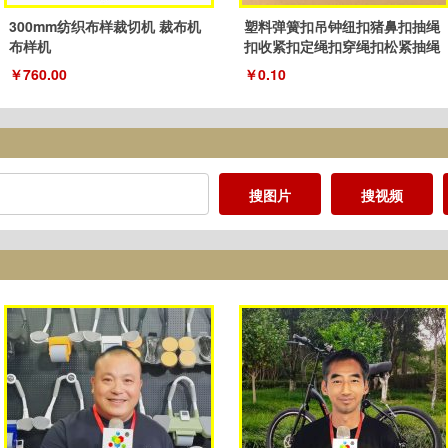
300mm纺织布样裁切机 裁布机
塑料弹簧扣吊钟纽扣猪鼻扣抽绳
布样机
扣收紧扣定绳扣穿绳扣松紧抽绳
扣子
￥760.00
￥0.10
搜图片
搜视频