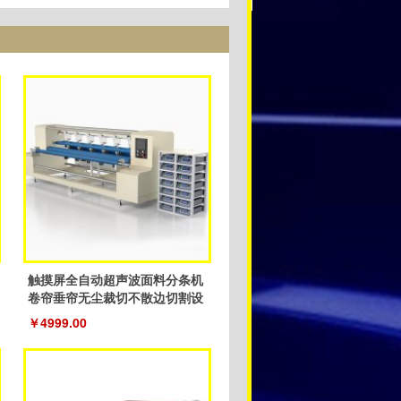
触摸屏全自动超声波面料分条机
卷帘垂帘无尘裁切不散边切割设
备
￥4999.00