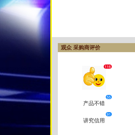
观众 采购商评价
116
55
产品不错
91
讲究信用