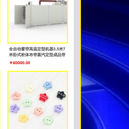
全自动窗帘高温定型机器3.5米7
米卧式柜体布帘蒸汽定型成品帘
￥60000.00