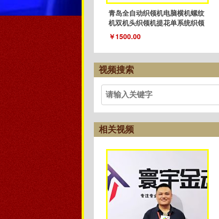
青岛全自动织领机电脑横机螺纹
机双机头织领机提花单系统织领
机
￥1500.00
视频搜索
相关视频