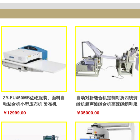
ZY-FU450MS佐屹服装、面料自
自动对折缝合机定制对折四线劈
动粘合机小型压布机 烫布机
缝机超声波缝合机高速缝纫鞋服
机
￥12999.00
￥35000.00