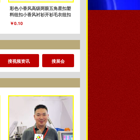
彩色小香风高级两眼五角星扣塑
料纽扣小香风衬衫开衫毛衣纽扣
厂家
￥0.10
搜视频资讯
搜展会