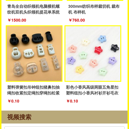
青岛全自动织领机电脑横机螺
300mm纺织布样裁切机 裁布
纹机双机头织领机提花单系统
机 布样机
织领机
￥1500.00
￥760.00
塑料弹簧扣吊钟纽扣猪鼻扣抽
彩色小香风高级两眼五角星扣
绳扣收紧扣定绳扣穿绳扣松紧
塑料纽扣小香风衬衫开衫毛衣
抽绳扣子
纽扣厂家
￥0.10
￥0.10
视频搜索