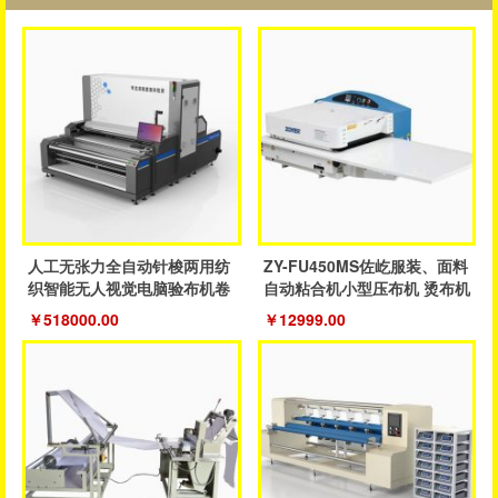
人工无张力全自动针梭两用纺
ZY-FU450MS佐屹服装、面料
织智能无人视觉电脑验布机卷
自动粘合机小型压布机 烫布机
布机
￥518000.00
￥12999.00