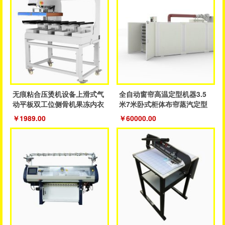
无痕粘合压烫机设备上滑式气
全自动窗帘高温定型机器3.5
动平板双工位侧骨机果冻内衣
米7米卧式柜体布帘蒸汽定型
裤粘合机
成品帘
￥1989.00
￥60000.00