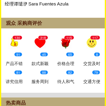
经理谭琎洢 Sara Fuentes Azula
观众 采购商评价
130
318
115
117
91
45
65
8
产品不错
款式新颖
价格合理
交货及时
81
88
82
79
讲究信用
服务周到
待人和气
交通方便
热卖商品