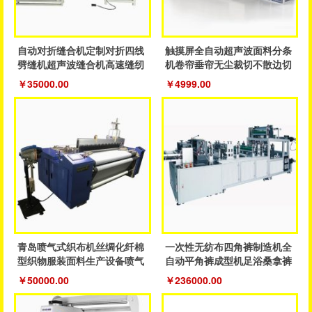
自动对折缝合机定制对折四线
触摸屏全自动超声波面料分条
劈缝机超声波缝合机高速缝纫
机卷帘垂帘无尘裁切不散边切
鞋服机
割设备
￥35000.00
￥4999.00
青岛喷气式织布机丝绸化纤棉
一次性无纺布四角裤制造机全
型织物服装面料生产设备喷气
自动平角裤成型机足浴桑拿裤
织机
制造机器
￥50000.00
￥236000.00