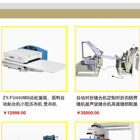
ZY-FU450MS佐屹服装、面料自
自动对折缝合机定制对折四线劈
动粘合机小型压布机 烫布机
缝机超声波缝合机高速缝纫鞋服
机
￥12999.00
￥35000.00