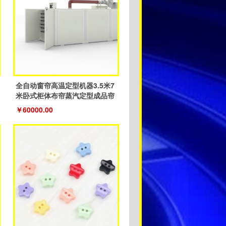
全自动窗帘高温定型机器3.5米7
米卧式柜体布帘蒸汽定型成品帘
￥60000.00