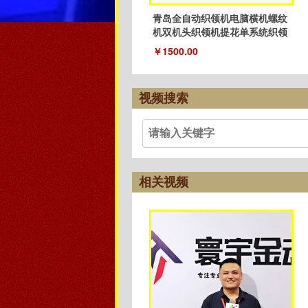
青岛全自动织领机电脑横机螺纹
机双机头织领机提花单系统织领
机
￥1500.00
视频搜索
相关视频