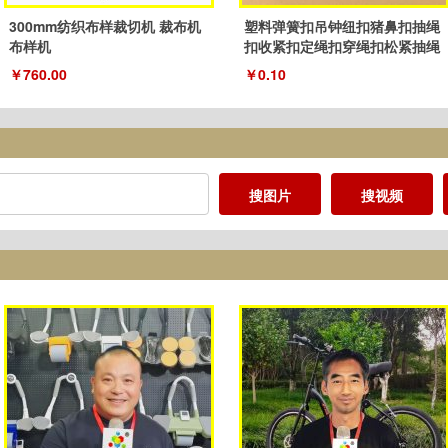
300mm纺织布样裁切机 裁布机
塑料弹簧扣吊钟纽扣猪鼻扣抽绳
布样机
扣收紧扣定绳扣穿绳扣松紧抽绳
扣子
￥760.00
￥0.10
搜图片
搜视频