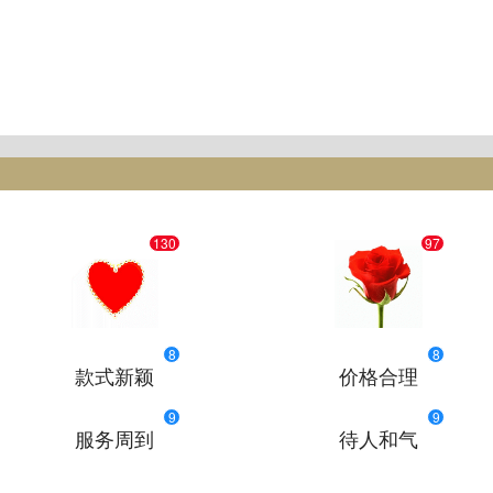
130
97
8
8
款式新颖
价格合理
9
9
服务周到
待人和气