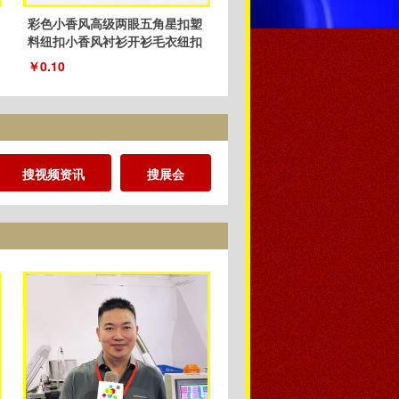
彩色小香风高级两眼五角星扣塑
料纽扣小香风衬衫开衫毛衣纽扣
厂家
￥0.10
搜视频资讯
搜展会