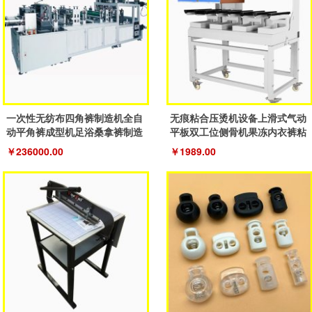
一次性无纺布四角裤制造机全自
无痕粘合压烫机设备上滑式气动
动平角裤成型机足浴桑拿裤制造
平板双工位侧骨机果冻内衣裤粘
机器
合机
￥236000.00
￥1989.00