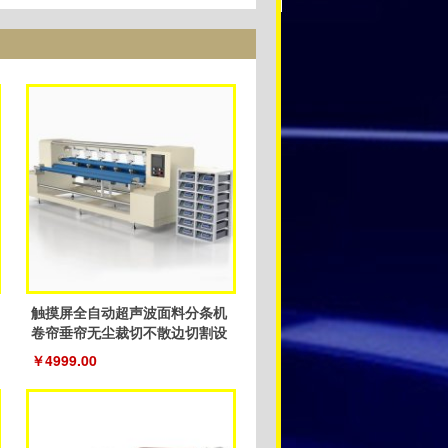
触摸屏全自动超声波面料分条机
卷帘垂帘无尘裁切不散边切割设
备
￥4999.00