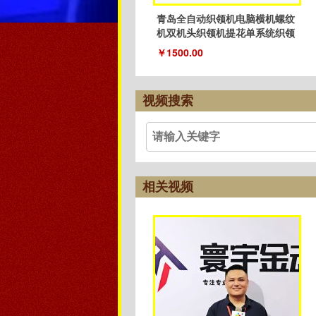
青岛全自动织领机电脑横机螺纹
机双机头织领机提花单系统织领
机
￥1500.00
视频搜索
相关视频