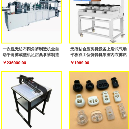
一次性无纺布四角裤制造机全自
无痕粘合压烫机设备上滑式气动
动平角裤成型机足浴桑拿裤制造
平板双工位侧骨机果冻内衣裤粘
机器
合机
￥236000.00
￥1989.00