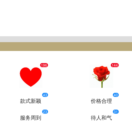
196
144
43
40
款式新颖
价格合理
23
31
服务周到
待人和气