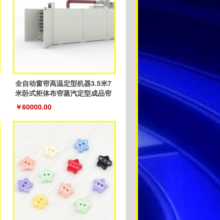
全自动窗帘高温定型机器3.5米7
米卧式柜体布帘蒸汽定型成品帘
￥60000.00