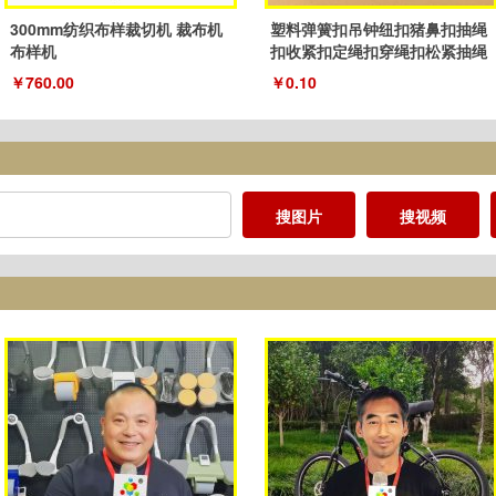
300mm纺织布样裁切机 裁布机
塑料弹簧扣吊钟纽扣猪鼻扣抽绳
布样机
扣收紧扣定绳扣穿绳扣松紧抽绳
扣子
￥760.00
￥0.10
搜图片
搜视频