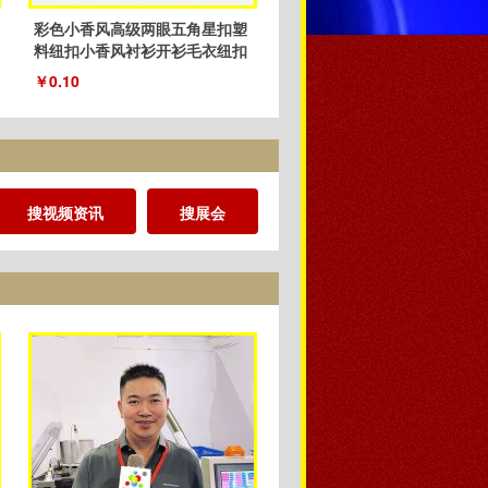
彩色小香风高级两眼五角星扣塑
料纽扣小香风衬衫开衫毛衣纽扣
厂家
￥0.10
搜视频资讯
搜展会