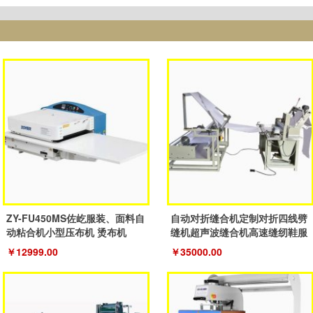
ZY-FU450MS佐屹服装、面料自
自动对折缝合机定制对折四线劈
动粘合机小型压布机 烫布机
缝机超声波缝合机高速缝纫鞋服
机
￥12999.00
￥35000.00