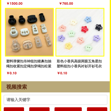
织领机
￥1500.00
￥760.00
塑料弹簧扣吊钟纽扣猪鼻扣抽
彩色小香风高级两眼五角星扣
绳扣收紧扣定绳扣穿绳扣松紧
塑料纽扣小香风衬衫开衫毛衣
抽绳扣子
纽扣厂家
￥0.10
￥0.10
视频搜索