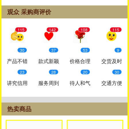
观众 采购商评价
115
142
108
115
30
37
53
9
产品不错
款式新颖
价格合理
交货及时
23
28
20
30
讲究信用
服务周到
待人和气
交通方便
热卖商品