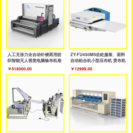
人工无张力全自动针梭两用纺
ZY-FU450MS佐屹服装、面料
织智能无人视觉电脑验布机卷
自动粘合机小型压布机 烫布机
布机
￥518000.00
￥12999.00