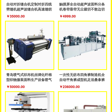
自动对折缝合机定制对折四线
触摸屏全自动超声波面料分条
劈缝机超声波缝合机高速缝纫
机卷帘垂帘无尘裁切不散边切
鞋服机
割设备
￥35000.00
￥4999.00
青岛喷气式织布机丝绸化纤棉
一次性无纺布四角裤制造机全
型织物服装面料生产设备喷气
自动平角裤成型机足浴桑拿裤
织机
制造机器
￥50000.00
￥236000.00