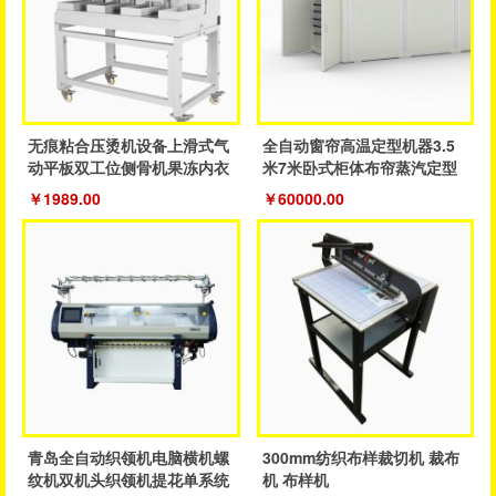
无痕粘合压烫机设备上滑式气
全自动窗帘高温定型机器3.5
动平板双工位侧骨机果冻内衣
米7米卧式柜体布帘蒸汽定型
裤粘合机
成品帘
￥1989.00
￥60000.00
青岛全自动织领机电脑横机螺
300mm纺织布样裁切机 裁布
纹机双机头织领机提花单系统
机 布样机