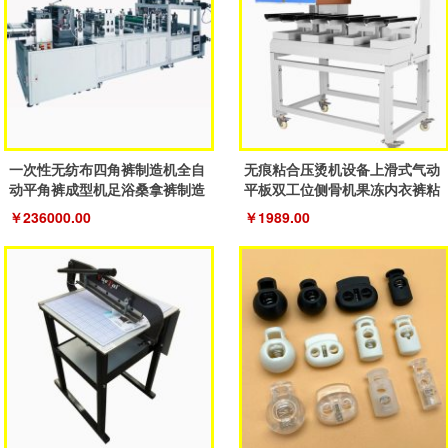
一次性无纺布四角裤制造机全自
无痕粘合压烫机设备上滑式气动
动平角裤成型机足浴桑拿裤制造
平板双工位侧骨机果冻内衣裤粘
机器
合机
￥236000.00
￥1989.00