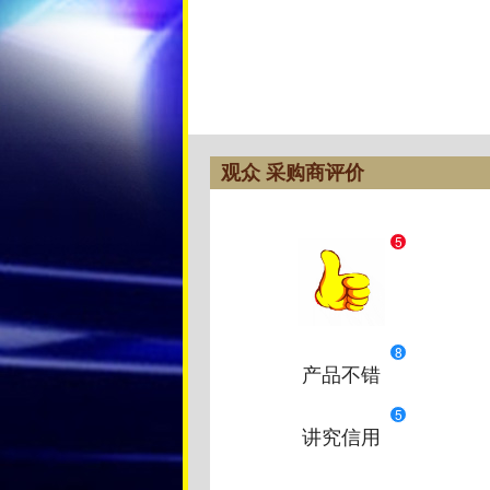
观众 采购商评价
5
8
产品不错
5
讲究信用