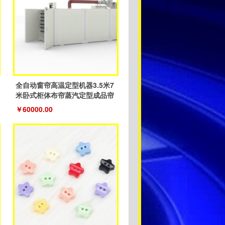
全自动窗帘高温定型机器3.5米7
米卧式柜体布帘蒸汽定型成品帘
￥60000.00