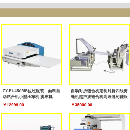
ZY-FU450MS佐屹服装、面料自
自动对折缝合机定制对折四线劈
动粘合机小型压布机 烫布机
缝机超声波缝合机高速缝纫鞋服
机
￥12999.00
￥35000.00