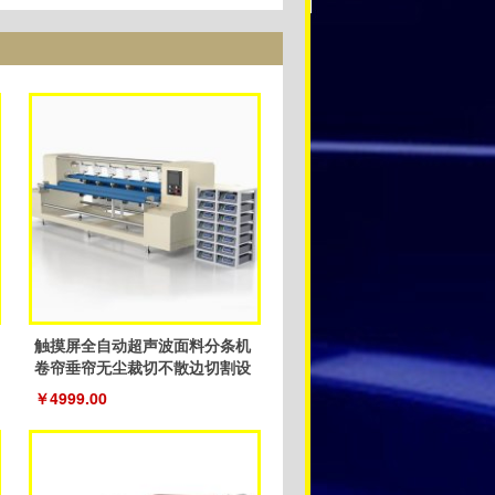
触摸屏全自动超声波面料分条机
卷帘垂帘无尘裁切不散边切割设
备
￥4999.00