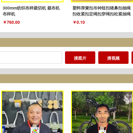
300mm纺织布样裁切机 裁布机
塑料弹簧扣吊钟纽扣猪鼻扣抽绳
布样机
扣收紧扣定绳扣穿绳扣松紧抽绳
扣子
￥760.00
￥0.10
搜图片
搜视频