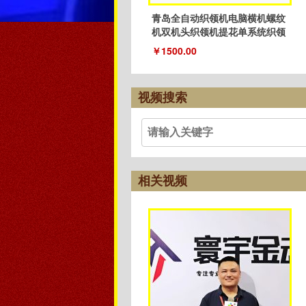
青岛全自动织领机电脑横机螺纹
机双机头织领机提花单系统织领
机
￥1500.00
视频搜索
相关视频