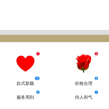
7
8
10
8
款式新颖
价格合理
6
7
服务周到
待人和气