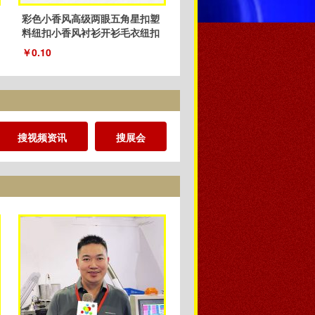
彩色小香风高级两眼五角星扣塑
料纽扣小香风衬衫开衫毛衣纽扣
厂家
￥0.10
搜视频资讯
搜展会